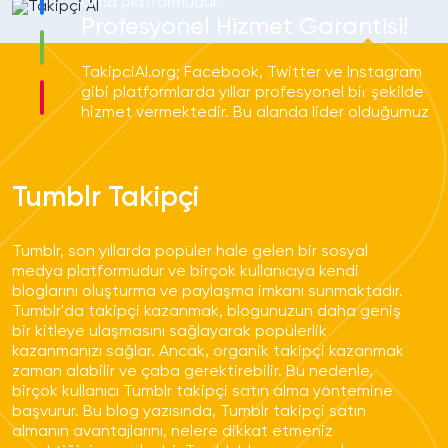
alma platformudur.
Profesyonel Hizmet Garantisi!
TakipciAl.org; Facebook, Twitter ve Instagram
gibi platformlarda yıllar profesyonel bir şekilde
hizmet vermektedir. Bu alanda lider olduğumuz
için bizlerle çalışmalısınız!
Hizmet Çeşitliliği!
Tumblr Takipçi
TakipciAl.org sadece Instagram değil aynı
zamanda Facebook, Twitter, TikTok ve diğer
sosyal medya platformlarına yönelik hizmetleri
Tumblr, son yıllarda popüler hale gelen bir sosyal
kaliteli bir şekilde verebilen bir takipçi satın
medya platformudur ve birçok kullanıcıya kendi
alma platformudur.
bloglarını oluşturma ve paylaşma imkanı sunmaktadır.
Profesyonel Hizmet Garantisi!
Tumblr'da takipçi kazanmak, blogunuzun daha geniş
bir kitleye ulaşmasını sağlayarak popülerlik
kazanmanızı sağlar. Ancak, organik takipçi kazanmak
TakipciAl.org; Facebook, Twitter ve Instagram
zaman alabilir ve çaba gerektirebilir. Bu nedenle,
gibi platformlarda yıllar profesyonel bir şekilde
birçok kullanıcı Tumblr takipçi satın alma yöntemine
hizmet vermektedir. Bu alanda lider olduğumuz
başvurur. Bu blog yazısında, Tumblr takipçi satın
için bizlerle çalışmalısınız!
almanın avantajlarını, nelere dikkat etmeniz
Hizmet Çeşitliliği!