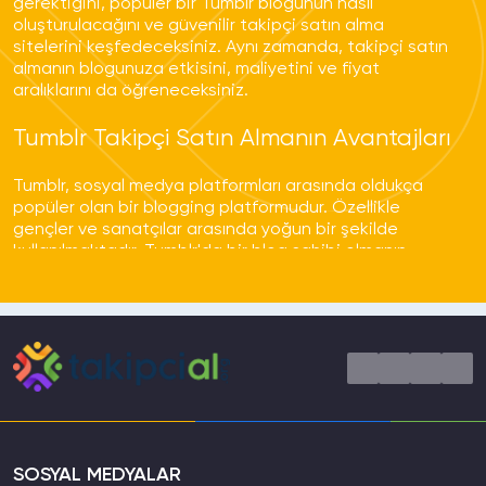
gerektiğini, popüler bir Tumblr blogunun nasıl
oluşturulacağını ve güvenilir takipçi satın alma
TakipciAl.org sadece Instagram değil aynı
sitelerini keşfedeceksiniz. Aynı zamanda, takipçi satın
zamanda Facebook, Twitter, TikTok ve diğer
almanın blogunuza etkisini, maliyetini ve fiyat
sosyal medya platformlarına yönelik hizmetleri
aralıklarını da öğreneceksiniz.
kaliteli bir şekilde verebilen bir takipçi satın
alma platformudur.
Tumblr Takipçi Satın Almanın Avantajları
Tumblr, sosyal medya platformları arasında oldukça
popüler olan bir blogging platformudur. Özellikle
gençler ve sanatçılar arasında yoğun bir şekilde
kullanılmaktadır. Tumblr'da bir blog sahibi olmanın
birçok avantajı bulunmaktadır. Bu avantajları daha iyi
anlayabilmek için Tumblr takipçi satın almanın
avantajlarından bahsedebiliriz.
Tumblr takipçi satın almanın ilk avantajı
, blogunuzu
daha görünür hale getirmesidir. Tumblr'da takipçi
sayınız ne kadar fazla ise, blogunuz o kadar çok kişiye
ulaşacaktır. Bu da sizin içeriklerinizi daha geniş bir
kitleyle paylaşmanızı sağlar.
SOSYAL MEDYALAR