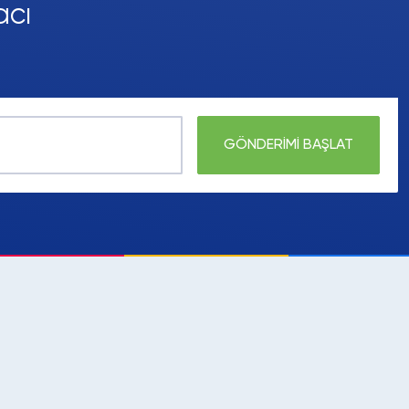
acı
GÖNDERİMİ BAŞLAT