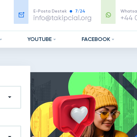
E-Posta Destek
7/24
Whatsa
info@takipcial.org
+44 0
YOUTUBE
FACEBOOK