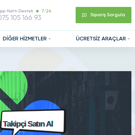
pp Hattı Destek
7/24
Sipariş Sorgula
75 105 166 93
DİĞER HİZMETLER
ÜCRETSİZ ARAÇLAR
Takipçi Satın Al