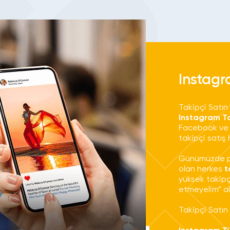
Instagr
Takipçi Satın
Instagram Ta
Facebook ve 
takipçi satış
Günümüzde po
olan herkes
t
yüksek takipç
etmeyelim” al
Takipçi Satın