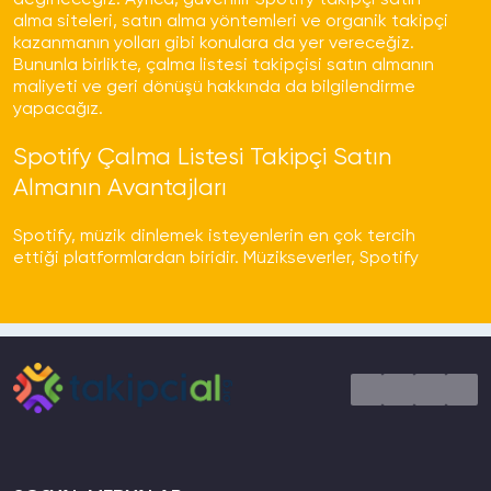
değineceğiz. Ayrıca, güvenilir Spotify takipçi satın
Hizmet Çeşitliliği!
alma siteleri, satın alma yöntemleri ve organik takipçi
kazanmanın yolları gibi konulara da yer vereceğiz.
TakipciAl.org sadece Instagram değil aynı
Bununla birlikte, çalma listesi takipçisi satın almanın
zamanda Facebook, Twitter, TikTok ve diğer
maliyeti ve geri dönüşü hakkında da bilgilendirme
sosyal medya platformlarına yönelik hizmetleri
yapacağız.
kaliteli bir şekilde verebilen bir takipçi satın
alma platformudur.
Spotify Çalma Listesi Takipçi Satın
Almanın Avantajları
Spotify, müzik dinlemek isteyenlerin en çok tercih
ettiği platformlardan biridir. Müzikseverler, Spotify
üzerinden çeşitli çalma listeleri bulabilir ve bu listeleri
takip edebilirler. Ancak, çalma listesi takipçi sayısını
artırmak ve daha fazla kişiye ulaşmak isteyen
kullanıcılar için çalma listesi takipçi satın alma
avantajlarını değerlendirmek önemlidir.
Çalma listesi takipçi satın almak, Spotify profilinizi
daha popüler hale getirmenin etkili bir yoludur. Satın
aldığınız takipçiler, çalma listenizdeki şarkıları
dinleyerek sayfanızı daha fazla ziyaret eder ve takip