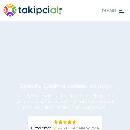
MENU
Spotify Çalma Listesi Takipçi
Spotify Çalma Listesi Takipçi Satın Al; Spotify
çalma listesi takipçi satın almanın avantajları,
popüler çalma listeleri nasıl oluşturulur?
Ortalama:
5/5
-
217 Değerlendirme