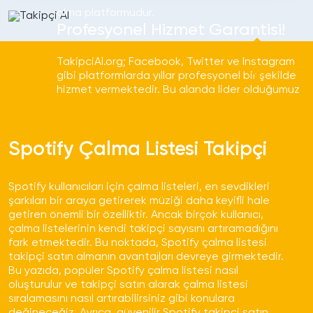
alma platformudur.
Profesyonel Hizmet Garantisi!
TakipciAl.org; Facebook, Twitter ve Instagram
gibi platformlarda yıllar profesyonel bir şekilde
hizmet vermektedir. Bu alanda lider olduğumuz
için bizlerle çalışmalısınız!
Hizmet Çeşitliliği!
Spotify Çalma Listesi Takipçi
TakipciAl.org sadece Instagram değil aynı
zamanda Facebook, Twitter, TikTok ve diğer
sosyal medya platformlarına yönelik hizmetleri
Spotify kullanıcıları için çalma listeleri, en sevdikleri
kaliteli bir şekilde verebilen bir takipçi satın
şarkıları bir araya getirerek müziği daha keyifli hale
alma platformudur.
getiren önemli bir özelliktir. Ancak birçok kullanıcı,
Profesyonel Hizmet Garantisi!
çalma listelerinin kendi takipçi sayısını artıramadığını
fark etmektedir. Bu noktada, Spotify çalma listesi
takipçi satın almanın avantajları devreye girmektedir.
TakipciAl.org; Facebook, Twitter ve Instagram
Bu yazıda, popüler Spotify çalma listesi nasıl
gibi platformlarda yıllar profesyonel bir şekilde
oluşturulur ve takipçi satın alarak çalma listesi
hizmet vermektedir. Bu alanda lider olduğumuz
sıralamasını nasıl artırabilirsiniz gibi konulara
için bizlerle çalışmalısınız!