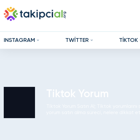
INSTAGRAM
TWİTTER
TİKTOK
Tiktok Yorum
Tiktok Yorum Satın Al; Tiktok yorumlarını 
yorum satın alma süreci, nelere dikkat et