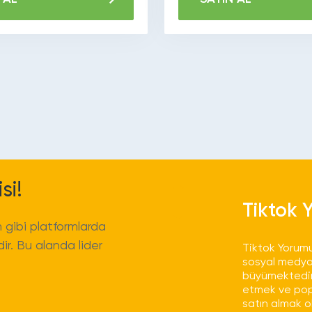
zamanda Facebook,
mlarına yönelik
ipçi satın alma
si!
Tiktok 
 gibi platformlarda
ir. Bu alanda lider
Tiktok Yorumu
sosyal medya 
büyümektedir
etmek ve popü
satın almak o