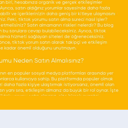
an biri, hesabınıza organik ve gerçek etkileşimler
 Ayrıca, satın aldığınız yorumlar sayesinde daha fazla
bilir ve içeriklerinizin daha geniş bir kitleye ulaşmasını
niz. Peki, tiktok yorumu satın alma süreci nasıl işler?
 etmelisiniz? Satın almamanın riskleri nelerdir? Bu blog
m bu sorulara cevap bulabileceksiniz. Ayrıca, tiktok
alma hizmeti sağlayan siteleri de öğreneceksiniz.
ce, tiktok yorum satın alarak takipçi ve etkileşim
e kadar önemli olduğunu unutmayın.
rumu Neden Satın Almalısınız?
nın en popüler sosyal medya platformları arasında yer
yonlarca kullanıcıya sahip. Bu platformda popüler olmak
izi daha fazla kişiye ulaştırmak istiyorsanız, önemli olan
zın yanı sıra, etkileşim almanız da büyük bir rol oynar. İşte
ktok yorumu satın almanız, size birçok avantaj
 satın almanın avantajlarından biri, hesabınıza daha
m ve takipçi kazandırmasıdır.
Yorumlar, hesabınızın ve
n daha popüler görünmesini sağlar. Diğer kullanıcılar