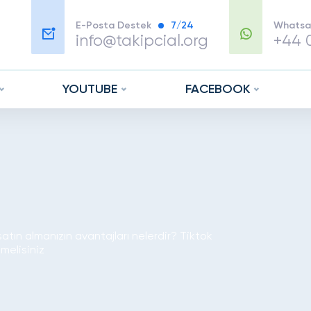
E-Posta Destek
7/24
Whatsa
info@takipcial.org
+44 0
YOUTUBE
FACEBOOK
satın almanızın avantajları nelerdir? Tiktok
melisiniz