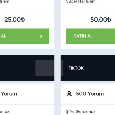
 İşlem
Süper Hızlı İşlem
25.00₺
50.00₺
 AL
SATIN AL
TIKTOK
 Yorum
500 Yorum
ekmez
Şifre Gerekmez