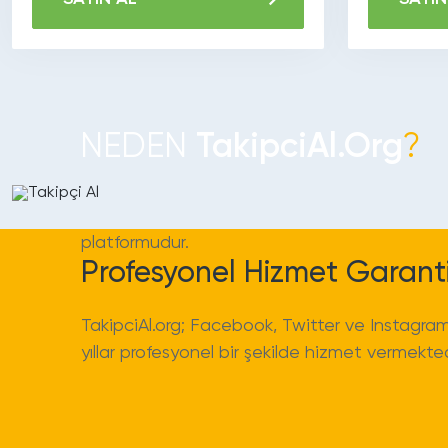
Hizmet Çeşitliliği!
NEDEN
TakipciAl.Org
?
TakipciAl.org sadece Instagram değil aynı 
Twitter, TikTok ve diğer sosyal medya platfor
hizmetleri kaliteli bir şekilde verebilen bir tak
platformudur.
Profesyonel Hizmet Garanti
TakipciAl.org; Facebook, Twitter ve Instagram
yıllar profesyonel bir şekilde hizmet vermekted
olduğumuz için bizlerle çalışmalısınız!
Hizmet Çeşitliliği!