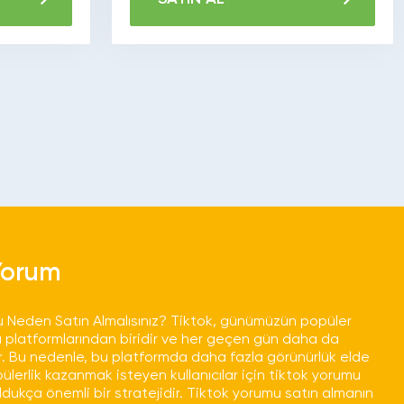
Yorum
 Neden Satın Almalısınız? Tiktok, günümüzün popüler
platformlarından biridir ve her geçen gün daha da
. Bu nedenle, bu platformda daha fazla görünürlük elde
lerlik kazanmak isteyen kullanıcılar için tiktok yorumu
ldukça önemli bir stratejidir. Tiktok yorumu satın almanın