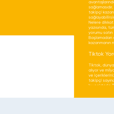
avantajlarınd
zamanda Facebook,
sağlamasıdır.
mlarına yönelik
takipçi kazana
ipçi satın alma
sağlayabilirsi
Nelere dikkat
yazısında, tü
si!
yorumu satın 
Başlamadan ön
kazanmanın n
 gibi platformlarda
ir. Bu alanda lider
Tiktok Yo
Tiktok, dünya
alıyor ve mil
ve içeriklerin
zamanda Facebook,
takipçi sayını
bu noktada Ti
mlarına yönelik
sağlayabilir.
ipçi satın alma
Tiktok yorumu
fazla etkileşi
içeriklerinizi