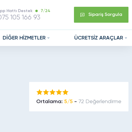
pp Hattı Destek
7/24
Sipariş Sorgula
75 105 166 93
DİĞER HİZMETLER
ÜCRETSİZ ARAÇLAR
Ortalama:
5/5
-
72 Değerlendirme